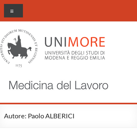
Salta
Occupational Medicine
Menu
al
contenuto
Autore:
Paolo ALBERICI